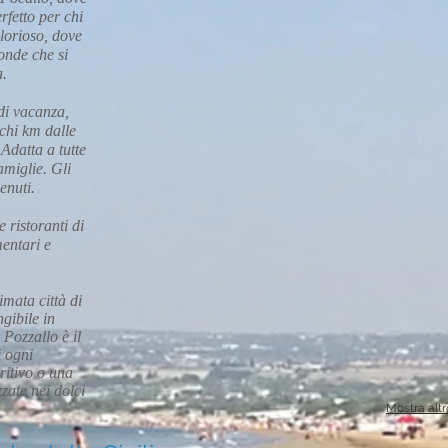
rfetto per chi
glorioso, dove
 onde che si
a.
 di vacanza,
chi km dalle
 Adatta a tutte
amiglie. Gli
enuti.
 ristoranti di
mentari e
imata città di
gibile in
 Pozzallo è il
i ogni
ritivo o una
zzate nei dolci
Mostra altr