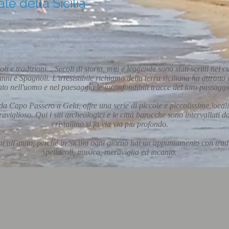
e della Sicilia
li e tradizioni... Secoli di storia, miti e leggende sono stati scritti nel
i e Spagnoli. L'irresistibile richiamo della terra siciliana ha attratto
ato nell'uomo e nel paesaggio le inconfondibili tracce del loro passagg
a da Capo Passero a Gela, offre una serie di piccole e piccolissime loca
iglioso. Qui i siti archeologici e le città barocche sono intervallati d
cristallino si fa via via più profondo.
i all'anno, perché in Sicilia ogni giorno hai un appuntamento con tradiz
spettacoli, musica, meraviglia ed incanto.