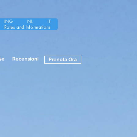
ING
NL
IT
Rates and Informations
se
Recensioni
Prenota Ora