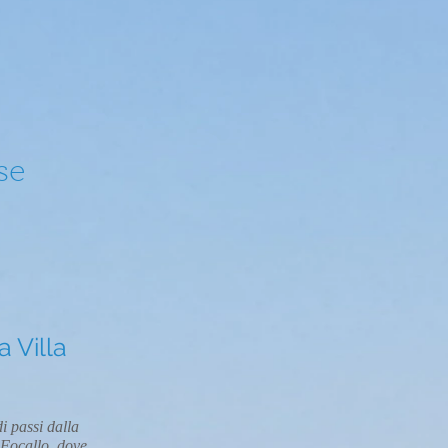
se
a Villa
i passi dalla
 Focallo, dove