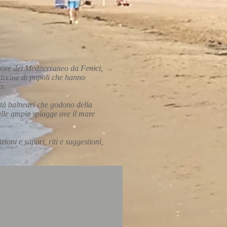
 cuore del Mediterraneo da Fenici,
 decine di popoli che hanno
io.
lità balneari che godono della
alle ampie spiagge ove il mare
ioni e sapori, riti e suggestioni,