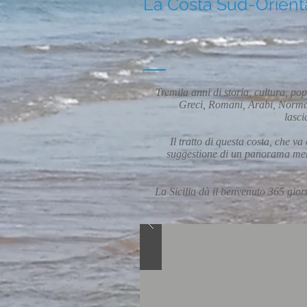
La Costa Sud-Oriental
Tremila anni di storia, cultura, popo
Greci, Romani, Arabi, Normann
lasci
Il tratto di questa costa, che v
suggestione di un panorama merav
La Sicilia dà il benvenuto 365 giorn