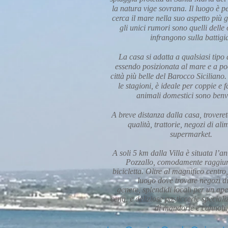
la natura vige sovrana. Il luogo è pe
cerca il mare nella suo aspetto più 
gli unici rumori sono quelli delle
infrangono sulla battigi
La casa si adatta a qualsiasi tipo
essendo posizionata al mare e a po
città più belle del Barocco Siciliano.
le stagioni, è ideale per coppie e f
animali domestici sono benv
A breve distanza dalla casa, troverete
qualità, trattorie, negozi di ali
supermarket.
A soli 5 km dalla Villa è situata l’an
Pozzallo, comodamente raggiun
bicicletta. Oltre al magnifico centro,
luogo dove trovare negozi d
genere, splendidi locali per un ape
cena, e deliziose pasticcerie speciali
di mandorle e cannoli.