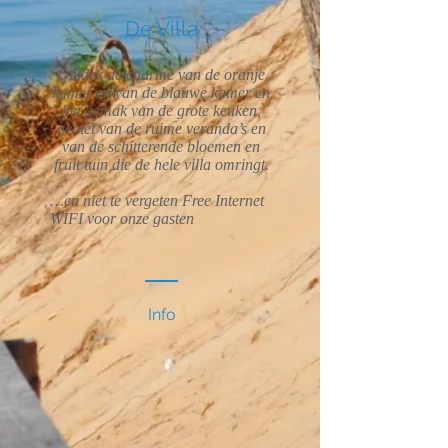
De Villa
Ontdek de charme van de oranje
kamer en van de blauwe kamer en
het gemak van de grote keuken,
geniet van de ruime veranda’s en
van de schitterende bloemen en
fruit tuin die de hele villa omringt.
…en niet te vergeten Free Internet
WIFI voor onze gasten
Info