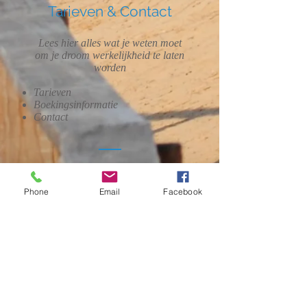
Tarieven & Contact
Lees hier alles wat je weten moet
om je droom werkelijkheid te laten
worden
Tarieven
Boekingsinformatie
Contact
Info
Phone
Email
Facebook
Location
Beleef de duizenden jaren oude